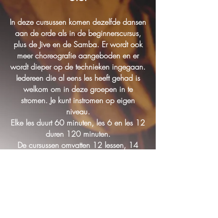
In deze cursussen komen dezelfde dansen
aan de
orde als in de beginnerscursus,
plus de Jive en de Samba. Er wordt ook
meer choreografie aangeboden en er
wordt dieper op de technieken ingegaan.
Iedereen die al eens les heeft gehad is
welkom om in deze groepen in te
stromen. Je kunt instromen op eigen
niveau.
Elke les duurt 60 minuten, les 6 en les 12
duren 120 minuten.
De cursussen omvatten 12 lessen, 14
dansuren en kosten €175. ,- per persoon.
Lessen Brons op woensdagen om
19.00 -
20.00
uur, te Gieten.
Lessen Zilver Ster op woensdagen om
21.00 - 22.00
uur, te Gieten.
Startdatum: woensdag 17 september