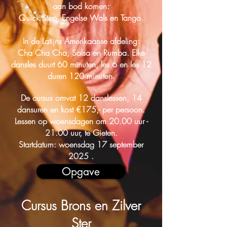
aan bod komen:
Quick Step, Engelse Wals en Tango.
In de Latijns Amerikaanse afdeling:
Cha Cha Cha, Salsa en Rumba. Elke
dansles duurt 60 minuten,
les 6 en les 12
duren 120 minuten.
De cursus omvat 12 danslessen, 14
dansuren en kost €175,- per persoon.
Lessen op woensdagen om 20.00 uur -
21.00 uur, te Gieten.
Startdatum: woensdag 17 september
2025 .
Opgave
Cursus
Brons en Zilver
Ster