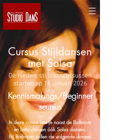
Cursus Stijldansen
mét Salsa
De nieuwe stijldanscursussen
starten op 14 januari 2026
Kennismakings/Be
ginner
scursus
In deze cursus leer je naast de Ballroom
en Latin dansen óók Salsa dansen.
Bij Ballroom zullen de volgende dansen