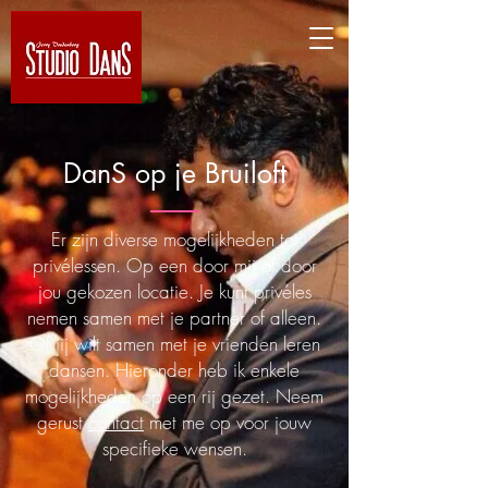
DanS op je Bruiloft
Er zijn diverse mogelijkheden tot
privélessen. Op een door mij of door
jou gekozen locatie. Je kunt privéles
nemen samen met je partner of alleen.
Of jij wilt samen met je vrienden leren
dansen. Hieronder heb ik enkele
mogelijkheden op een rij gezet. Neem
gerust
contact
met me op voor jouw
specifieke wensen.